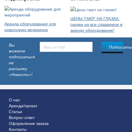
ЦЕНЫ ТАЮТ НА ГЛАЗАХ:
Аренда оборудования для
скидки на все сдаваемое в
новогодних вечеринок
аренду оборудование!
Вы
Подписатьс
можете
подписаться
на
рассылку
«Новости»!
О нас
Аренда/прокат
Статьи
Вопрос-ответ
Оформление заказа
Контакты